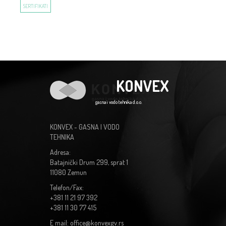
SERTIFIKATI
KONVEX
gasna i vodo tehnika d.o.o.
KONVEX - GASNA I VODO
TEHNIKA
Adresa:
Batajnički Drum 299, sprat 1
11080 Zemun
Telefon/Fax:
+381 11 21 97 392
+381 11 30 77 415
E mail: office@konvexgv.rs