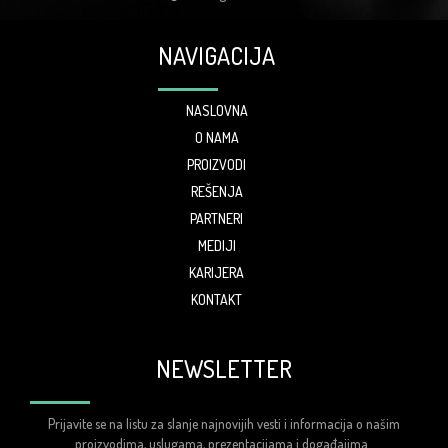
NAVIGACIJA
NASLOVNA
O NAMA
PROIZVODI
REŠENJA
PARTNERI
MEDIJI
KARIJERA
KONTAKT
NEWSLETTER
Prijavite se na listu za slanje najnovijih vesti i informacija o našim
proizvodima, uslugama, prezentacijama i događajima.