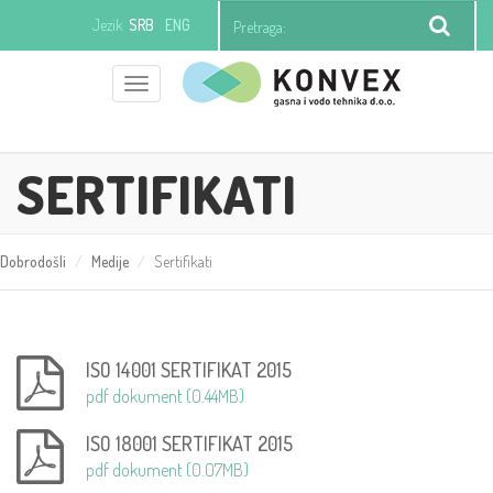
Jezik
SRB
ENG
Toggle
+381 (0)11 21 97 392
office@konvexgv.rs
navigation
SERTIFIKATI
Dobrodošli
Medije
Sertifikati
ISO 14001 SERTIFIKAT 2015
pdf dokument (0.44MB)
ISO 18001 SERTIFIKAT 2015
pdf dokument (0.07MB)