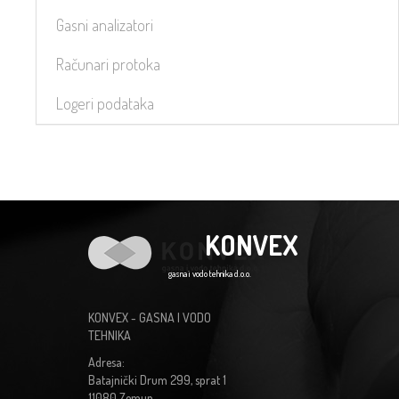
Gasni analizatori
Računari protoka
Logeri podataka
KONVEX
gasna i vodo tehnika d.o.o.
KONVEX - GASNA I VODO
TEHNIKA
Adresa:
Batajnički Drum 299, sprat 1
11080 Zemun