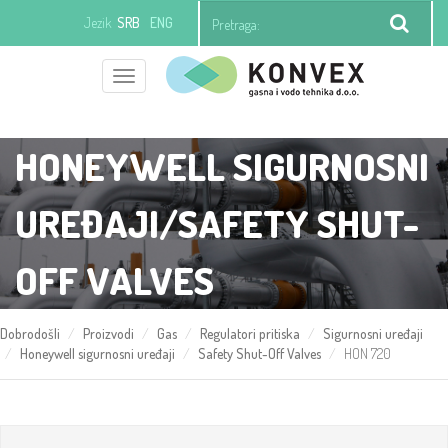
Jezik
SRB
ENG
Toggle
+381 (0)11 21 97 392
office@konvexgv.rs
navigation
HONEYWELL SIGURNOSNI
UREĐAJI/SAFETY SHUT-
OFF VALVES
Dobrodošli
Proizvodi
Gas
Regulatori pritiska
Sigurnosni uređaji
Honeywell sigurnosni uređaji
Safety Shut-Off Valves
HON 720