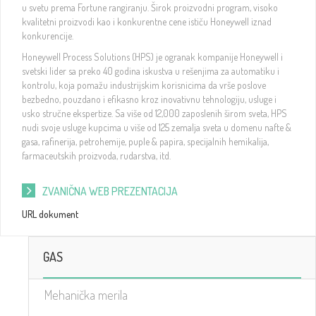
u svetu prema Fortune rangiranju. Širok proizvodni program, visoko
kvalitetni proizvodi kao i konkurentne cene ističu Honeywell iznad
konkurencije.
Honeywell Process Solutions (HPS) je ogranak kompanije Honeywell i
svetski lider sa preko 40 godina iskustva u rešenjima za automatiku i
kontrolu, koja pomažu industrijskim korisnicima da vrše poslove
bezbedno, pouzdano i efikasno kroz inovativnu tehnologiju, usluge i
usko stručne ekspertize. Sa više od 12,000 zaposlenih širom sveta, HPS
nudi svoje usluge kupcima u više od 125 zemalja sveta u domenu nafte &
gasa, rafinerija, petrohemije, puple & papira, specijalnih hemikalija,
farmaceutskih proizvoda, rudarstva, itd.
ZVANIČNA WEB PREZENTACIJA
URL dokument
GAS
Mehanička merila