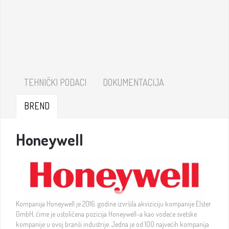
TEHNIČKI PODACI
DOKUMENTACIJA
BREND
Honeywell
Kompanija Honeywell je 2016. godine izvršila akviziciju kompanije Elster
GmbH, čime je ustoličena pozicija Honeywell-a kao vodeće svetske
kompanije u ovoj branši industrije. Jedna je od 100 najvećih kompanija